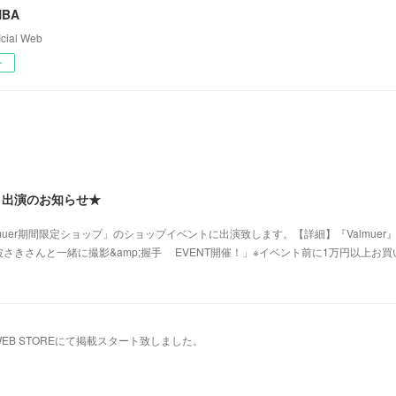
NBA
ial Web
ー
ト出演のお知らせ★
almuer期間限定ショップ」のショップイベントに出演致します。【詳細】『Valmue
さきさんと一緒に撮影&amp;握手 EVENT開催！」※イベント前に1万円以上お
CIAL WEB STOREにて掲載スタート致しました。