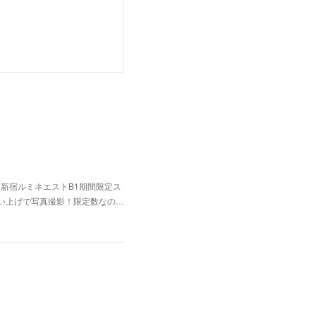
r』新宿ルミネエストB1期間限定ス
買い上げで写真撮影！限定数なの…