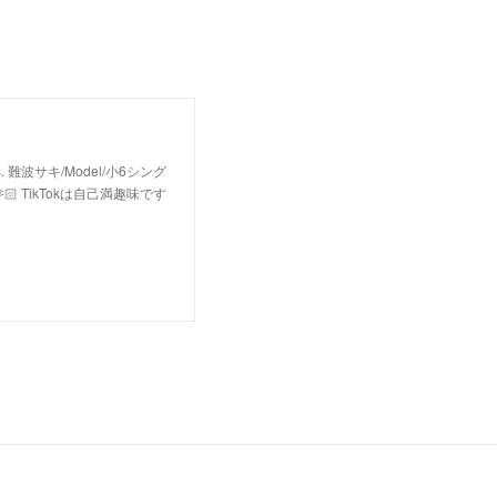
lowers. 難波サキ/Model/小6シング
🏻 TikTokは自己満趣味です