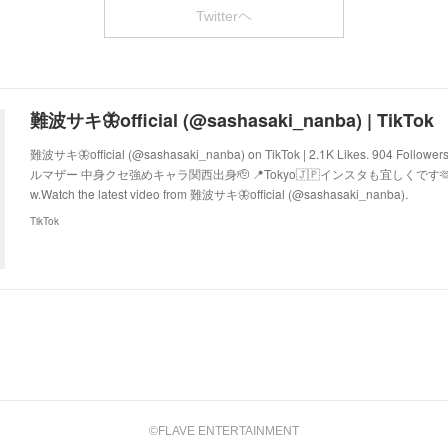
Twitterヘ
難波サキ🦋official (@sashasaki_nanba) | TikTok
難波サキ🦋official (@sashasaki_nanba) on TikTok | 2.1K Likes. 904 Fol
ルマザー 中身クセ強めキャラ関西出身🫡 📍Tokyo🇯🇵インスタも宜しくです🫶
w.Watch the latest video from 難波サキ🦋official (@sashasaki_nanba).
TikTok
©FLAVE ENTERTAINMENT